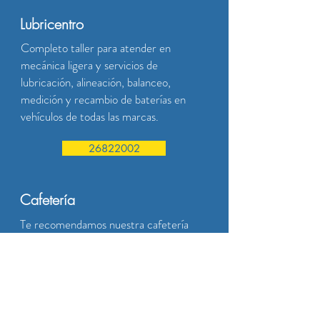
Lubricentro
Completo taller para atender en
mecánica ligera y servicios de
lubricación, alineación, balanceo,
medición y recambio de baterías en
vehículos de todas las marcas.
26822002
Cafetería
Te recomendamos nuestra cafetería
en Open Lagomar para tomar un café
al comenzar el día, una parada para el
almuerzo, refrescarte mientras
esperás que atiendan tu auto o
simplemente un encuentro con un