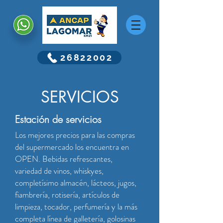
26822002
SERVICIOS
Estación de servicios
Los mejores precios para las compras
del supermercado los encuentra en
OPEN. Bebidas refrescantes,
variedad de vinos, whiskyes,
completísimo almacén, lácteos, jugos,
fiambrería, rotisería, artículos de
limpieza, tocador, perfumería y la más
completa línea de galletería, golosinas